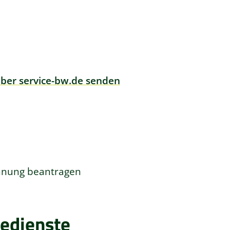
über service-bw.de senden
ennung beantragen
edienste