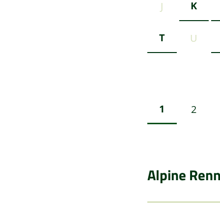
K
J
T
U
1
2
Alpine Ren