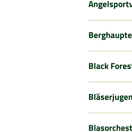
Angelsportv
Berghaupte
Black Forest
Bläserjugen
Blasorchest