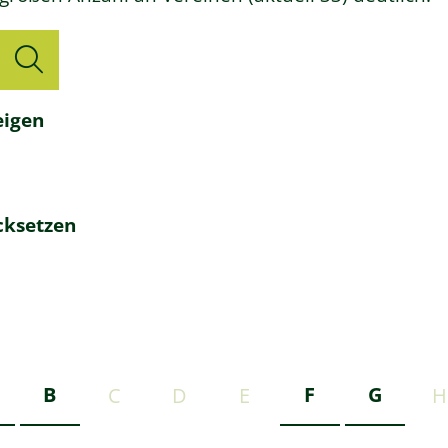
eigen
cksetzen
B
F
G
C
D
E
H