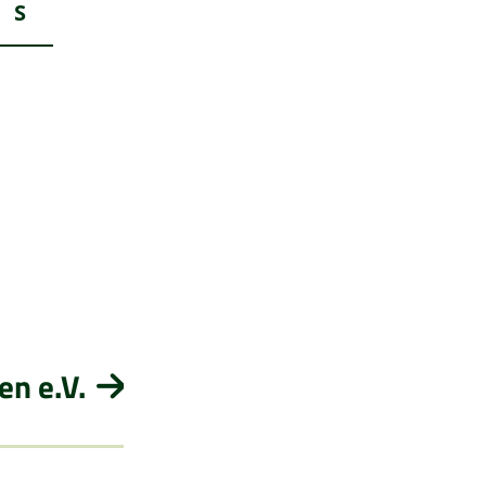
S
n e.V.