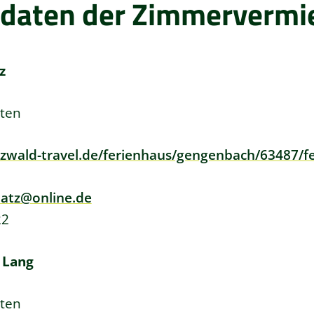
daten der Zimmervermi
z
ten
wald-travel.de/ferienhaus/gengenbach/63487/fe
latz@online.de
22
 Lang
ten