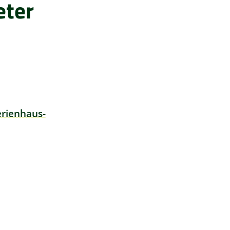
eter
rienhaus-