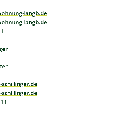
ohnung-langb.de
wohnung-langb.de
51
ger
ten
chillinger.de
schillinger.de
811