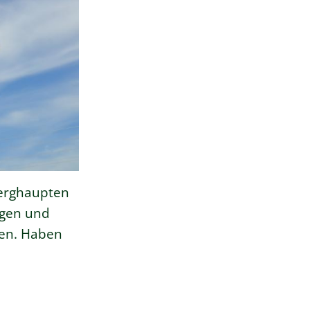
Berghaupten
egen und
men. Haben