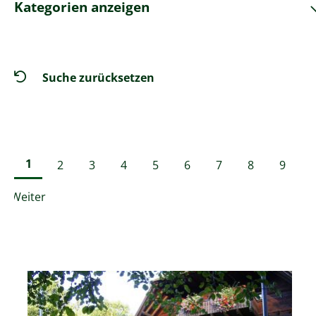
Kategorien anzeigen
Suche zurücksetzen
1
2
3
4
5
6
7
8
9
Weiter