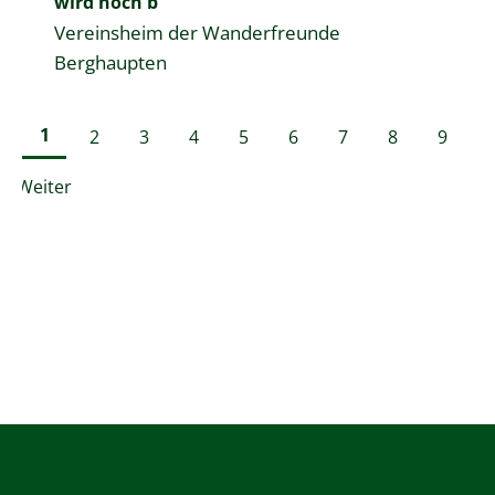
wird noch b
Vereinsheim der Wanderfreunde
Berghaupten
1
2
3
4
5
6
7
8
9
Weiter