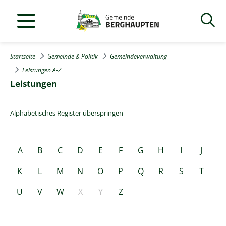
Startseite
Gemeinde & Politik
Gemeindeverwaltung
Leistungen A-Z
Leistungen
Alphabetisches Register überspringen
A
B
C
D
E
F
G
H
I
J
K
L
M
N
O
P
Q
R
S
T
U
V
W
X
Y
Z