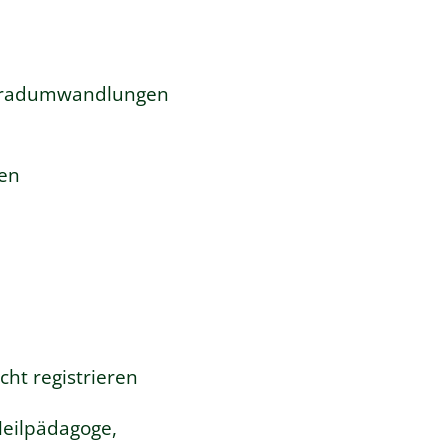
- Gradumwandlungen
ren
cht registrieren
Heilpädagoge,