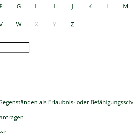
F
G
H
I
J
K
L
M
V
W
X
Y
Z
egenständen als Erlaubnis- oder Befähigungssch
antragen
gen