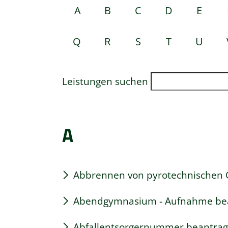
A
B
C
D
E
Q
R
S
T
U
Leistungen suchen
A
Abbrennen von pyrotechnischen G
Abendgymnasium - Aufnahme be
Abfallentsorgernummer beantra