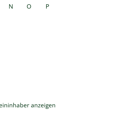
N
O
P
eininhaber anzeigen