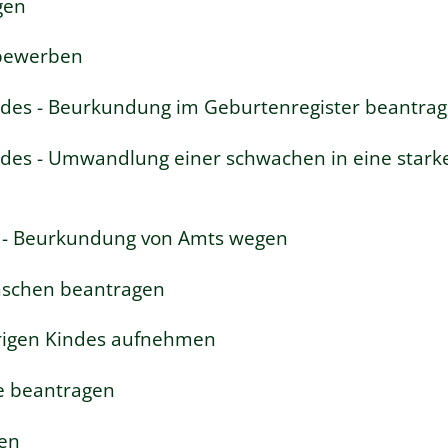
gen
 bewerben
ndes - Beurkundung im Geburtenregister beantra
ndes - Umwandlung einer schwachen in eine stark
s - Beurkundung von Amts wegen
nschen beantragen
rigen Kindes aufnehmen
e beantragen
sen