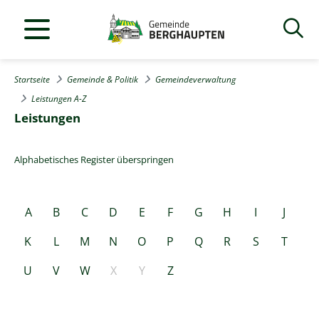
Startseite
Gemeinde & Politik
Gemeindeverwaltung
Leistungen A-Z
Leistungen
Alphabetisches Register überspringen
A
B
C
D
E
F
G
H
I
J
K
L
M
N
O
P
Q
R
S
T
U
V
W
X
Y
Z