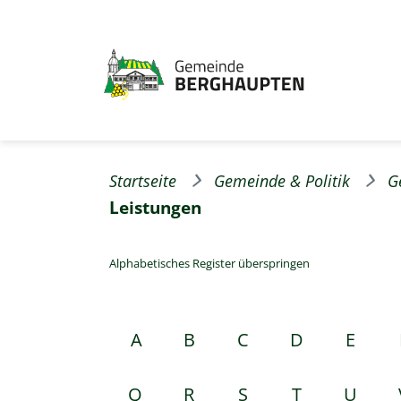
Startseite
Gemeinde & Politik
G
Leistungen
Alphabetisches Register überspringen
A
B
C
D
E
Q
R
S
T
U