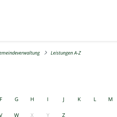
emeindeverwaltung
Leistungen A-Z
F
G
H
I
J
K
L
M
V
W
X
Y
Z