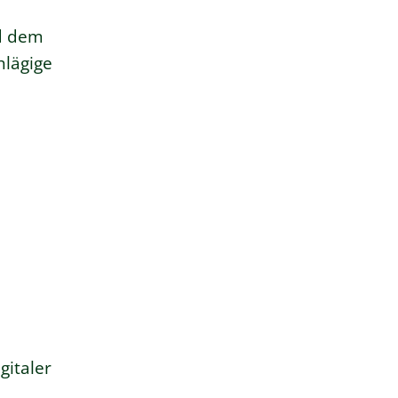
nd dem
hlägige
gitaler