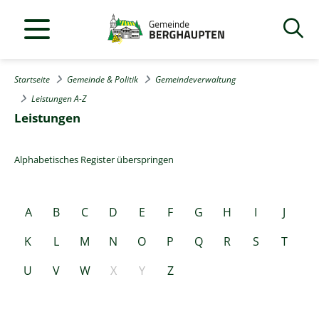
Startseite
Gemeinde & Politik
Gemeindeverwaltung
Leistungen A-Z
Leistungen
Alphabetisches Register überspringen
A
B
C
D
E
F
G
H
I
J
K
L
M
N
O
P
Q
R
S
T
U
V
W
X
Y
Z