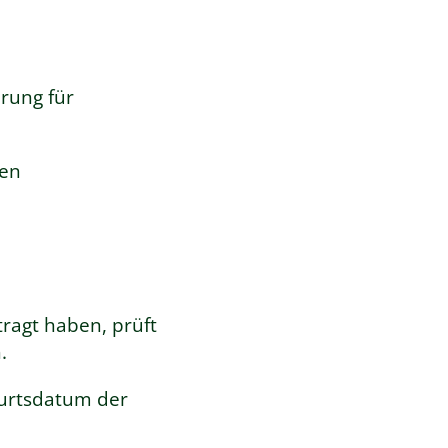
rung für
zen
ragt haben, prüft
.
urtsdatum der