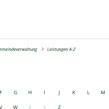
emeindeverwaltung
Leistungen A-Z
F
G
H
I
J
K
L
M
V
W
X
Y
Z