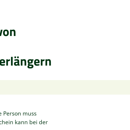
von
erlängern
se Person muss
chein kann bei der