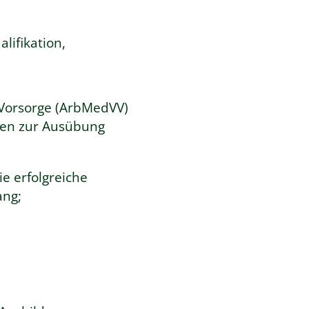
lifikation,
 Vorsorge (ArbMedVV)
nken zur Ausübung
e erfolgreiche
ang;