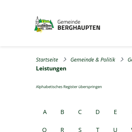
Startseite
Gemeinde & Politik
G
Leistungen
Alphabetisches Register überspringen
A
B
C
D
E
Q
R
S
T
U