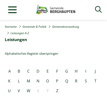
Startseite
Gemeinde & Politik
Gemeindeverwaltung
Leistungen A-Z
Leistungen
Alphabetisches Register überspringen
A
B
C
D
E
F
G
H
I
J
K
L
M
N
O
P
Q
R
S
T
U
V
W
X
Y
Z