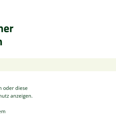
ner
n
n oder diese
hutz anzeigen.
rem