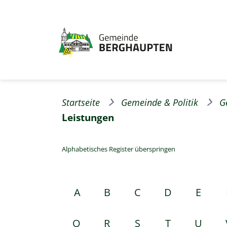
Startseite
Gemeinde & Politik
G
Leistungen
Alphabetisches Register überspringen
A
B
C
D
E
Q
R
S
T
U