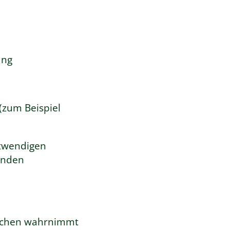
ung
(zum Beispiel
otwendigen
enden
tlichen wahrnimmt