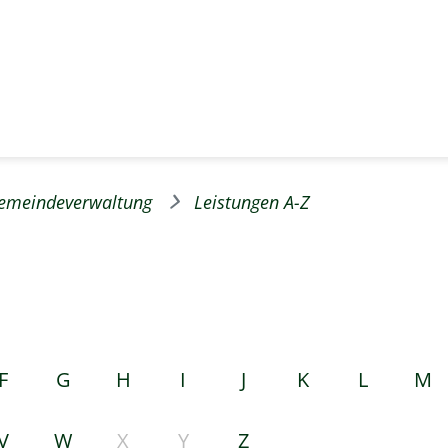
emeindeverwaltung
Leistungen A-Z
F
G
H
I
J
K
L
M
V
W
X
Y
Z