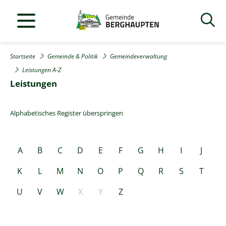
Startseite
Gemeinde & Politik
Gemeindeverwaltung
Leistungen A-Z
Leistungen
Alphabetisches Register überspringen
A
B
C
D
E
F
G
H
I
J
K
L
M
N
O
P
Q
R
S
T
U
V
W
X
Y
Z