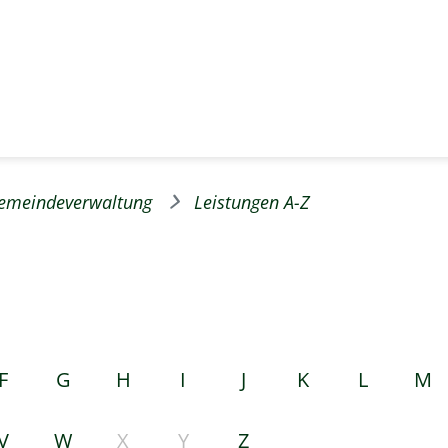
emeindeverwaltung
Leistungen A-Z
F
G
H
I
J
K
L
M
V
W
X
Y
Z