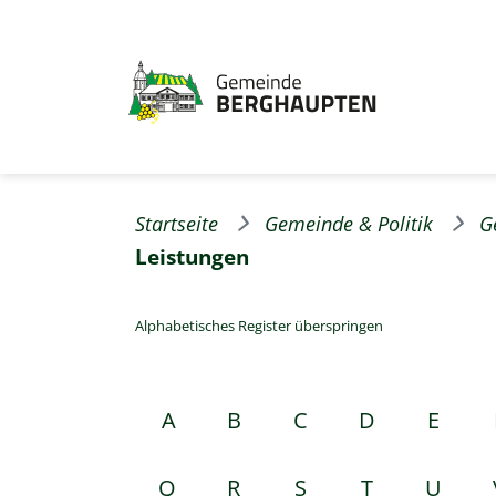
Startseite
Gemeinde & Politik
G
Leistungen
Alphabetisches Register überspringen
A
B
C
D
E
Q
R
S
T
U