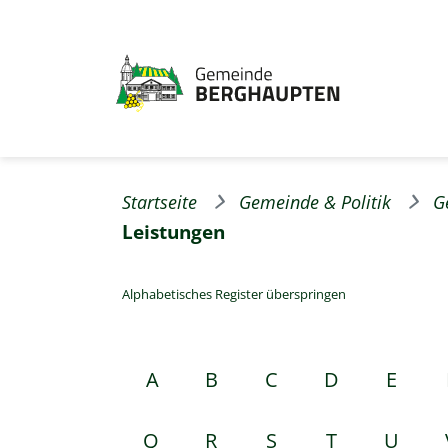
Startseite
Gemeinde & Politik
G
Leistungen
Alphabetisches Register überspringen
A
B
C
D
E
Q
R
S
T
U