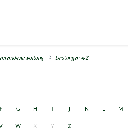
emeindeverwaltung
Leistungen A-Z
F
G
H
I
J
K
L
M
V
W
X
Y
Z