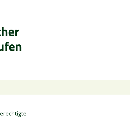
cher
rufen
erechtigte