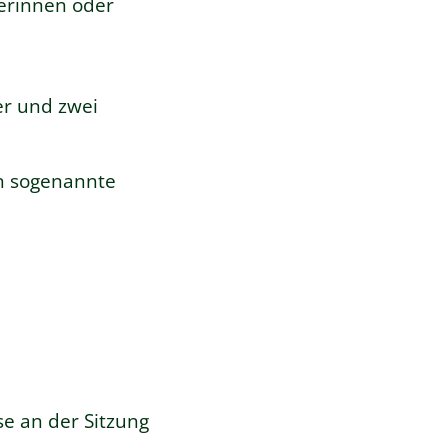
terinnen oder
er und zwei
rn sogenannte
se an der Sitzung