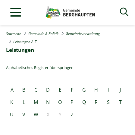
Startseite
Gemeinde & Politik
Gemeindeverwaltung
Leistungen A-Z
Leistungen
Alphabetisches Register überspringen
A
B
C
D
E
F
G
H
I
J
K
L
M
N
O
P
Q
R
S
T
U
V
W
X
Y
Z