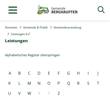
Startseite
Gemeinde & Politik
Gemeindeverwaltung
Leistungen A-Z
Leistungen
Alphabetisches Register überspringen
A
B
C
D
E
F
G
H
I
J
K
L
M
N
O
P
Q
R
S
T
U
V
W
X
Y
Z