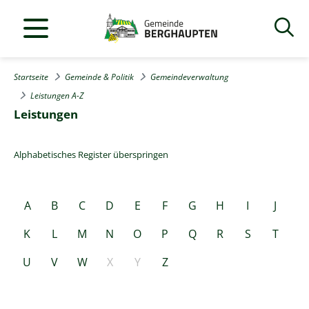
Startseite
Gemeinde & Politik
Gemeindeverwaltung
Leistungen A-Z
Leistungen
Alphabetisches Register überspringen
A
B
C
D
E
F
G
H
I
J
K
L
M
N
O
P
Q
R
S
T
U
V
W
X
Y
Z