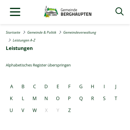
Startseite
Gemeinde & Politik
Gemeindeverwaltung
Leistungen A-Z
Leistungen
Alphabetisches Register überspringen
A
B
C
D
E
F
G
H
I
J
K
L
M
N
O
P
Q
R
S
T
U
V
W
X
Y
Z