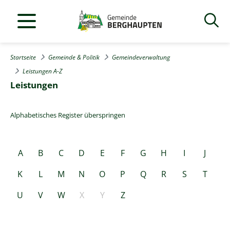
Startseite
Gemeinde & Politik
Gemeindeverwaltung
Leistungen A-Z
Leistungen
Alphabetisches Register überspringen
A
B
C
D
E
F
G
H
I
J
K
L
M
N
O
P
Q
R
S
T
U
V
W
X
Y
Z