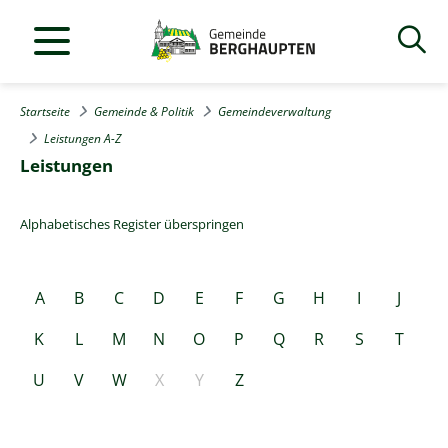
Startseite
Gemeinde & Politik
Gemeindeverwaltung
Leistungen A-Z
Leistungen
Alphabetisches Register überspringen
A
B
C
D
E
F
G
H
I
J
K
L
M
N
O
P
Q
R
S
T
U
V
W
X
Y
Z