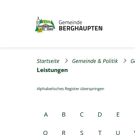
Startseite
Gemeinde & Politik
G
Leistungen
Alphabetisches Register überspringen
A
B
C
D
E
Q
R
S
T
U