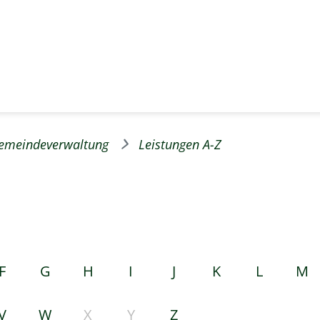
emeindeverwaltung
Leistungen A-Z
F
G
H
I
J
K
L
M
V
W
X
Y
Z