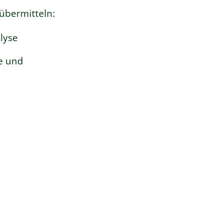
übermitteln:
lyse
e und