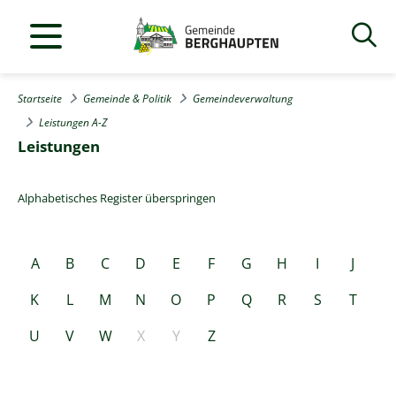
Startseite
Gemeinde & Politik
Gemeindeverwaltung
Leistungen A-Z
Leistungen
Alphabetisches Register überspringen
A
B
C
D
E
F
G
H
I
J
K
L
M
N
O
P
Q
R
S
T
U
V
W
X
Y
Z