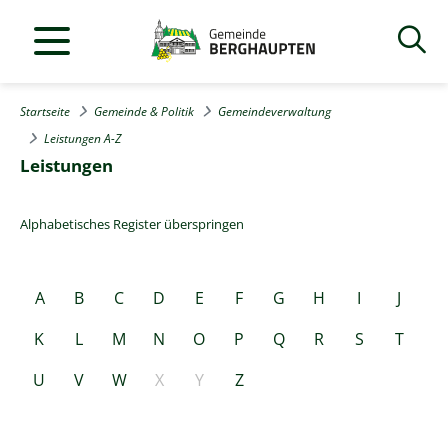
Startseite
Gemeinde & Politik
Gemeindeverwaltung
Leistungen A-Z
Leistungen
Alphabetisches Register überspringen
A
B
C
D
E
F
G
H
I
J
K
L
M
N
O
P
Q
R
S
T
U
V
W
X
Y
Z