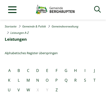
Startseite
Gemeinde & Politik
Gemeindeverwaltung
Leistungen A-Z
Leistungen
Alphabetisches Register überspringen
A
B
C
D
E
F
G
H
I
J
K
L
M
N
O
P
Q
R
S
T
U
V
W
X
Y
Z