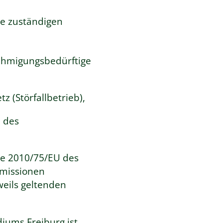
ie zuständigen
nehmigungsbedürftige
 (Störfallbetrieb),
 des
nie 2010/75/EU des
emissionen
eils geltenden
iums Freiburg ist