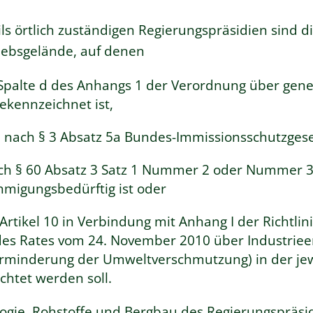
ls örtlich zuständigen Regierungspräsidien sind d
iebsgelände, auf denen
n Spalte d des Anhangs 1 der Verordnung über ge
kennzeichnet ist,
 nach § 3 Absatz 5a Bundes-Immissionsschutzgesetz
ach § 60 Absatz 3 Satz 1 Nummer 2 oder Nummer 3
migungsbedürftig ist oder
rtikel 10 in Verbindung mit Anhang I der Richtli
es Rates vom 24. November 2010 über Industrie
erminderung der Umweltverschmutzung) in der jew
chtet werden soll.
ogie, Rohstoffe und Bergbau des Regierungspräsid