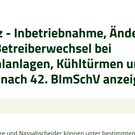
 - Inbetriebnahme, Änd
Betreiberwechsel bei
lanlagen, Kühltürmen 
 nach 42. BImSchV anze
me und Nassabscheider können unter bestimmte