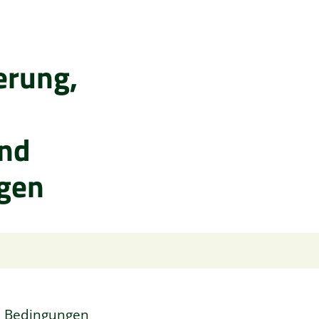
erung,
und
igen
n Bedingungen