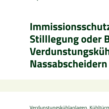
Immissionsschutz
Stilllegung oder 
Verdunstungsküh
Nassabscheidern
Verdunstungskühlanlagen, Kühltür