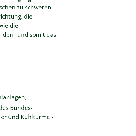
nschen zu schweren
ichtung, die
wie die
ndern und somit das
lanlagen,
des Bundes-
er und Kühltürme -