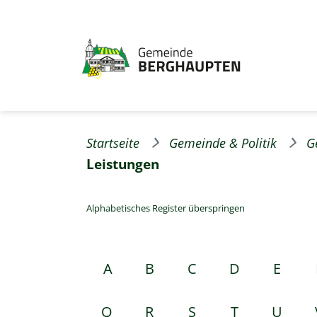
Startseite
Gemeinde & Politik
G
Leistungen
Alphabetisches Register überspringen
A
B
C
D
E
Q
R
S
T
U