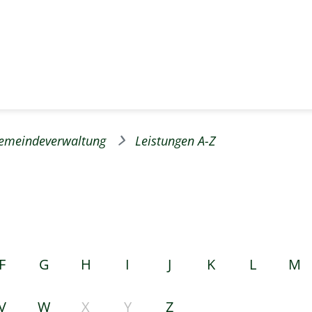
emeindeverwaltung
Leistungen A-Z
F
G
H
I
J
K
L
M
V
W
X
Y
Z