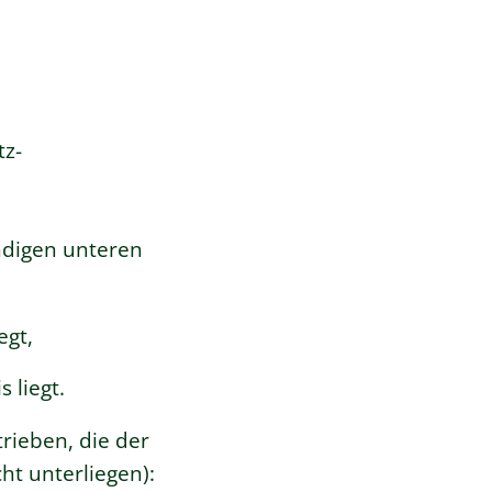
tz-
ndigen unteren
egt,
 liegt.
rieben, die der
ht unterliegen):