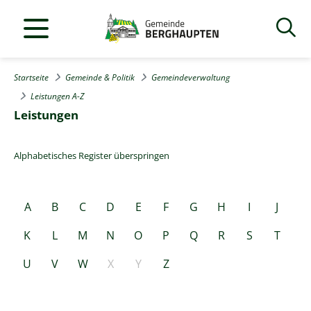
Startseite
Gemeinde & Politik
Gemeindeverwaltung
Leistungen A-Z
Leistungen
Alphabetisches Register überspringen
A
B
C
D
E
F
G
H
I
J
K
L
M
N
O
P
Q
R
S
T
U
V
W
X
Y
Z