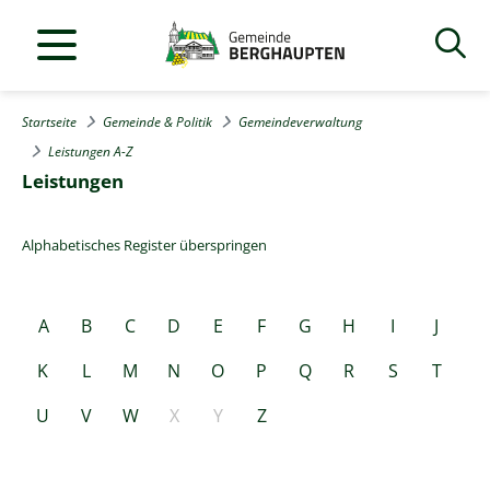
Startseite
Gemeinde & Politik
Gemeindeverwaltung
Leistungen A-Z
Leistungen
Alphabetisches Register überspringen
A
B
C
D
E
F
G
H
I
J
K
L
M
N
O
P
Q
R
S
T
U
V
W
X
Y
Z