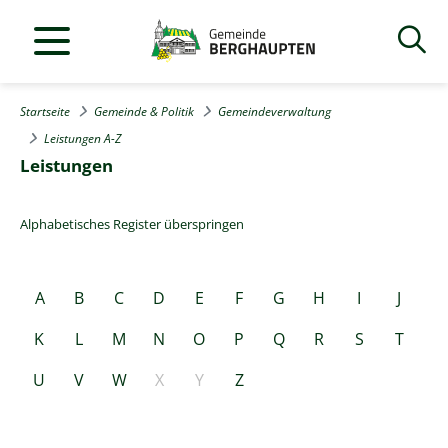
Startseite
Gemeinde & Politik
Gemeindeverwaltung
Leistungen A-Z
Leistungen
Alphabetisches Register überspringen
A
B
C
D
E
F
G
H
I
J
K
L
M
N
O
P
Q
R
S
T
U
V
W
X
Y
Z