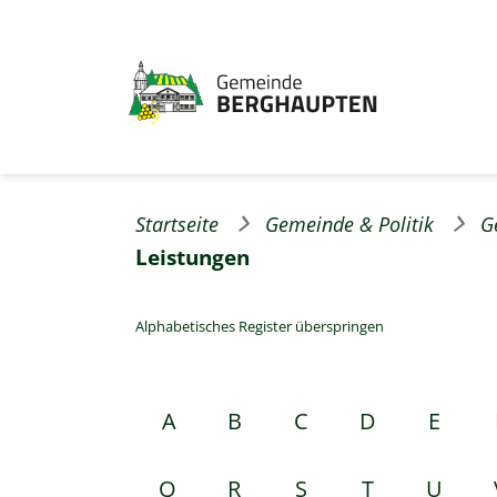
Startseite
Gemeinde & Politik
G
Leistungen
Alphabetisches Register überspringen
A
B
C
D
E
Q
R
S
T
U