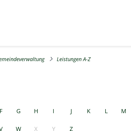
emeindeverwaltung
Leistungen A-Z
F
G
H
I
J
K
L
M
V
W
X
Y
Z