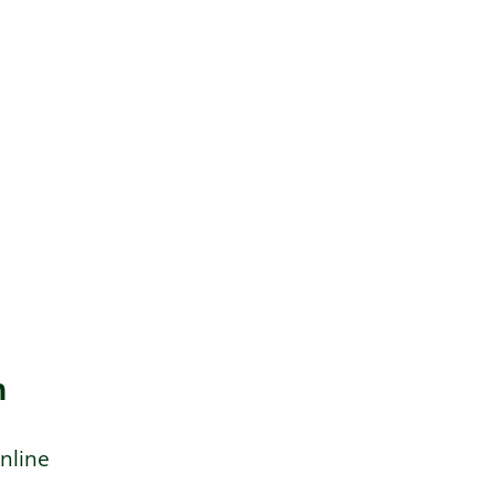
n
nline