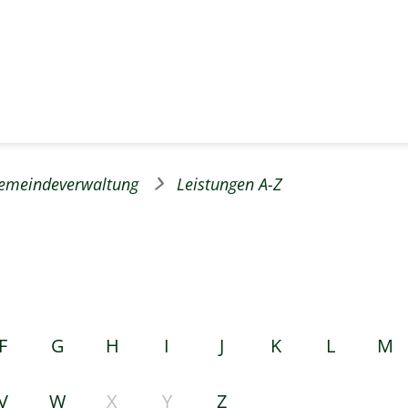
emeindeverwaltung
Leistungen A-Z
F
G
H
I
J
K
L
M
V
W
X
Y
Z