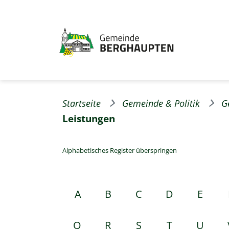
Startseite
Gemeinde & Politik
G
Leistungen
Alphabetisches Register überspringen
A
B
C
D
E
Q
R
S
T
U