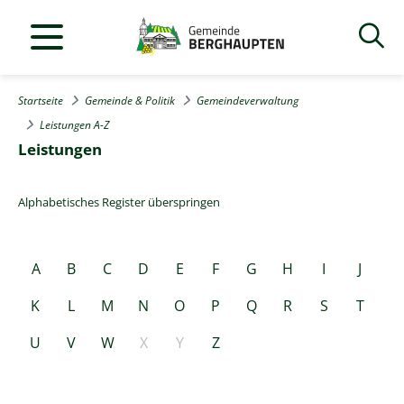
Startseite
Gemeinde & Politik
Gemeindeverwaltung
Leistungen A-Z
Leistungen
Alphabetisches Register überspringen
A
B
C
D
E
F
G
H
I
J
K
L
M
N
O
P
Q
R
S
T
U
V
W
X
Y
Z