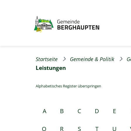
Startseite
Gemeinde & Politik
G
Leistungen
Alphabetisches Register überspringen
A
B
C
D
E
Q
R
S
T
U