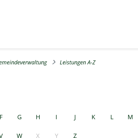
emeindeverwaltung
Leistungen A-Z
F
G
H
I
J
K
L
M
V
W
X
Y
Z