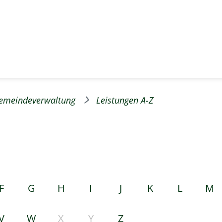
emeindeverwaltung
Leistungen A-Z
F
G
H
I
J
K
L
M
V
W
X
Y
Z