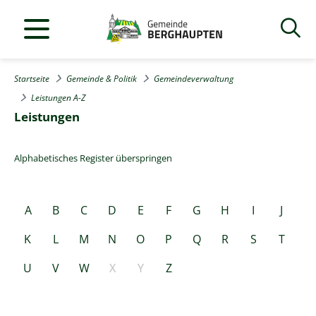
Startseite
Gemeinde & Politik
Gemeindeverwaltung
Leistungen A-Z
Leistungen
Alphabetisches Register überspringen
A
B
C
D
E
F
G
H
I
J
K
L
M
N
O
P
Q
R
S
T
U
V
W
X
Y
Z