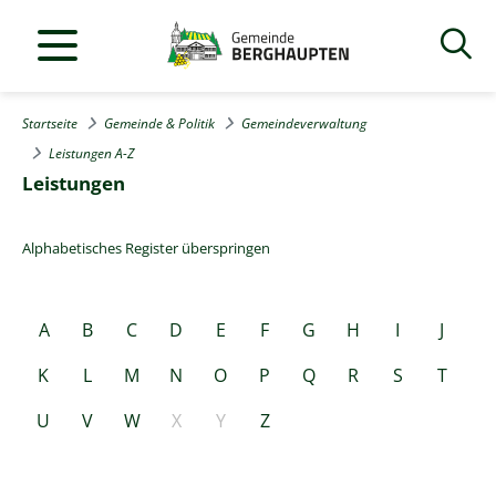
Startseite
Gemeinde & Politik
Gemeindeverwaltung
Leistungen A-Z
Leistungen
Alphabetisches Register überspringen
A
B
C
D
E
F
G
H
I
J
K
L
M
N
O
P
Q
R
S
T
U
V
W
X
Y
Z