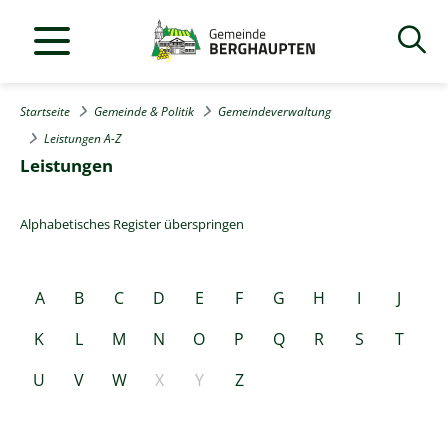
Startseite
Gemeinde & Politik
Gemeindeverwaltung
Leistungen A-Z
Leistungen
Alphabetisches Register überspringen
A
B
C
D
E
F
G
H
I
J
K
L
M
N
O
P
Q
R
S
T
U
V
W
X
Y
Z