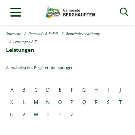
Startseite
Gemeinde & Politik
Gemeindeverwaltung
Leistungen A-Z
Leistungen
Alphabetisches Register überspringen
A
B
C
D
E
F
G
H
I
J
K
L
M
N
O
P
Q
R
S
T
U
V
W
X
Y
Z