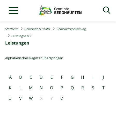
Startseite
Gemeinde & Politik
Gemeindeverwaltung
Leistungen A-Z
Leistungen
Alphabetisches Register überspringen
A
B
C
D
E
F
G
H
I
J
K
L
M
N
O
P
Q
R
S
T
U
V
W
X
Y
Z