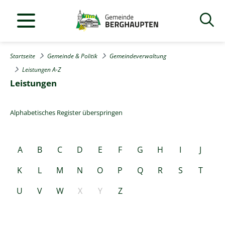
Startseite
Gemeinde & Politik
Gemeindeverwaltung
Leistungen A-Z
Leistungen
Alphabetisches Register überspringen
A
B
C
D
E
F
G
H
I
J
K
L
M
N
O
P
Q
R
S
T
U
V
W
X
Y
Z