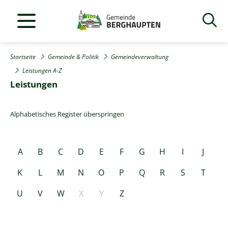
Startseite
Gemeinde & Politik
Gemeindeverwaltung
Leistungen A-Z
Leistungen
Alphabetisches Register überspringen
A
B
C
D
E
F
G
H
I
J
K
L
M
N
O
P
Q
R
S
T
U
V
W
X
Y
Z