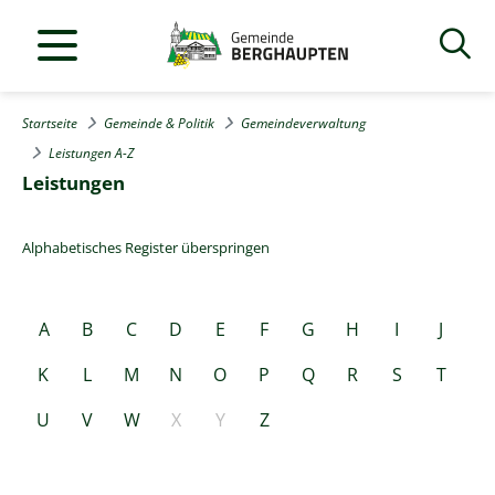
Startseite
Gemeinde & Politik
Gemeindeverwaltung
Leistungen A-Z
Leistungen
Alphabetisches Register überspringen
A
B
C
D
E
F
G
H
I
J
K
L
M
N
O
P
Q
R
S
T
U
V
W
X
Y
Z