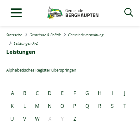
Startseite
Gemeinde & Politik
Gemeindeverwaltung
Leistungen A-Z
Leistungen
Alphabetisches Register überspringen
A
B
C
D
E
F
G
H
I
J
K
L
M
N
O
P
Q
R
S
T
U
V
W
X
Y
Z