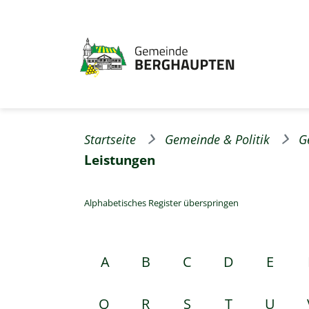
Startseite
Gemeinde & Politik
G
Leistungen
Alphabetisches Register überspringen
A
B
C
D
E
Q
R
S
T
U