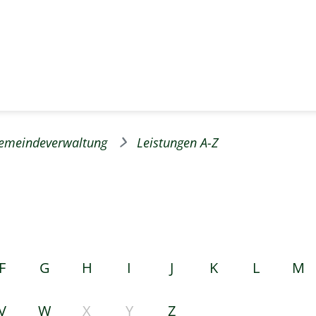
emeindeverwaltung
Leistungen A-Z
F
G
H
I
J
K
L
M
V
W
X
Y
Z