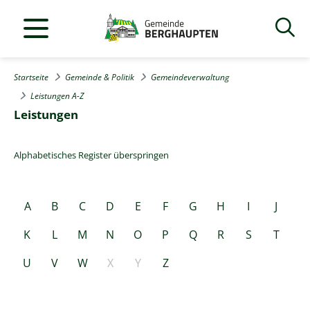
Startseite
Gemeinde & Politik
Gemeindeverwaltung
Leistungen A-Z
Leistungen
Alphabetisches Register überspringen
A
B
C
D
E
F
G
H
I
J
K
L
M
N
O
P
Q
R
S
T
U
V
W
X
Y
Z