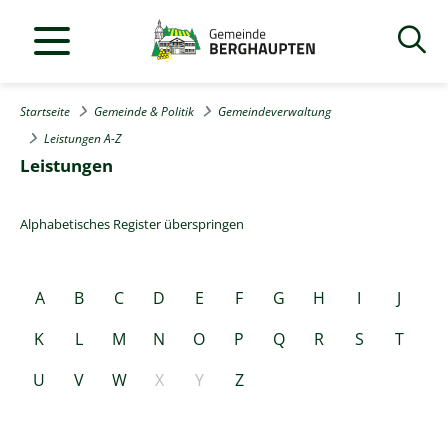
Startseite
Gemeinde & Politik
Gemeindeverwaltung
Leistungen A-Z
Leistungen
Alphabetisches Register überspringen
A
B
C
D
E
F
G
H
I
J
K
L
M
N
O
P
Q
R
S
T
U
V
W
X
Y
Z