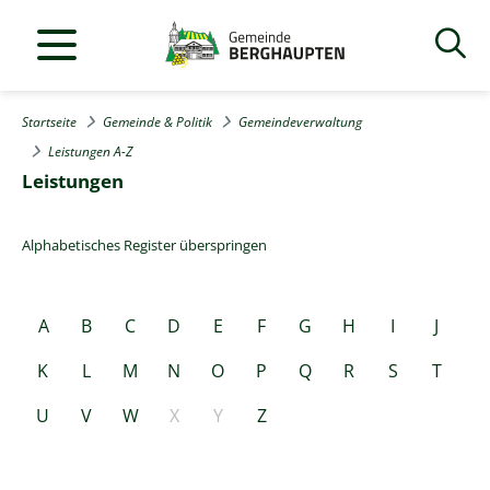
Startseite
Gemeinde & Politik
Gemeindeverwaltung
Leistungen A-Z
Leistungen
Alphabetisches Register überspringen
A
B
C
D
E
F
G
H
I
J
K
L
M
N
O
P
Q
R
S
T
U
V
W
X
Y
Z