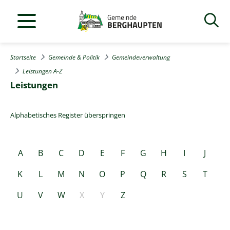
Startseite
Gemeinde & Politik
Gemeindeverwaltung
Leistungen A-Z
Leistungen
Alphabetisches Register überspringen
A
B
C
D
E
F
G
H
I
J
K
L
M
N
O
P
Q
R
S
T
U
V
W
X
Y
Z