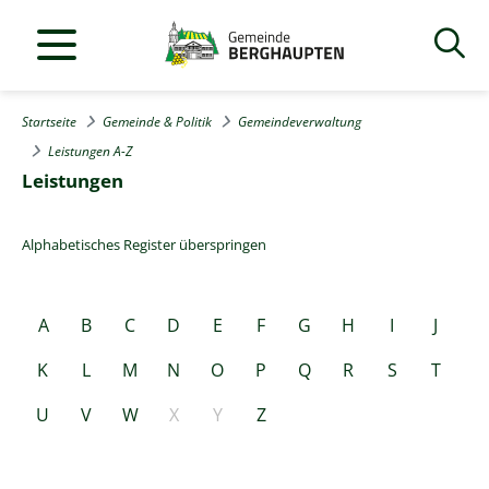
Startseite
Gemeinde & Politik
Gemeindeverwaltung
Leistungen A-Z
Leistungen
Alphabetisches Register überspringen
A
B
C
D
E
F
G
H
I
J
K
L
M
N
O
P
Q
R
S
T
U
V
W
X
Y
Z