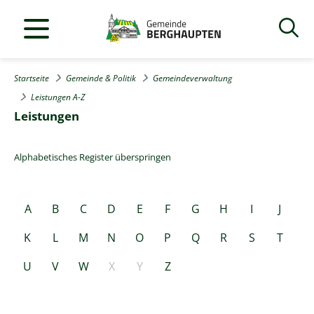
Startseite
Gemeinde & Politik
Gemeindeverwaltung
Leistungen A-Z
Leistungen
Alphabetisches Register überspringen
A
B
C
D
E
F
G
H
I
J
K
L
M
N
O
P
Q
R
S
T
U
V
W
X
Y
Z